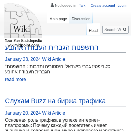
Not logged in
Talk
Create account
Log in
Main page
Discussion
Search
Read
wikimidpoint.com
החשפנות הגברית העבודה אהובע
January 23, 2024
Wiki Article
"סטריפטיז גברי בישראל: היסטוריה ותרבות": החשפנות
הגברית העבודה אהובע
read more
Слухам Buzz на биржа трафика
January 20, 2024
Wiki Article
Основная роль трафика в успехе интернет-
платформы: Почему каждый посетитель имеет
значение В современном мире цифрового маркетинга,